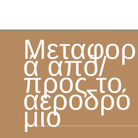
Μεταφορ
ά από/
προς το
αεροδρό
μιο