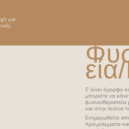
χή για
ικές
Φυ
εία
Σ’ έναν όμορφο κ
μπορείτε να κάνε
φυσικοθεραπεία μ
και στην πισίνα τ
Ενημερωθείτε από
προγράμματα και